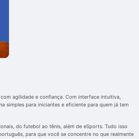
com agilidade e confiança. Com interface intuitiva,
a simples para iniciantes e eficiente para quem já tem
onais, do futebol ao tênis, além de eSports. Tudo isso
português, para que você se concentre no que realmente