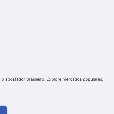
 o apostador brasileiro. Explore mercados populares,