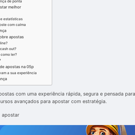
ança de ponta
ostar melhor
e estatísticas
poste com calma
ança
obre apostas
line?
cash out?
 como ler?
?
 de apostas na 05p
vam a sua experiência
ança
postas com uma experiência rápida, segura e pensada para
cursos avançados para apostar com estratégia.
a apostar