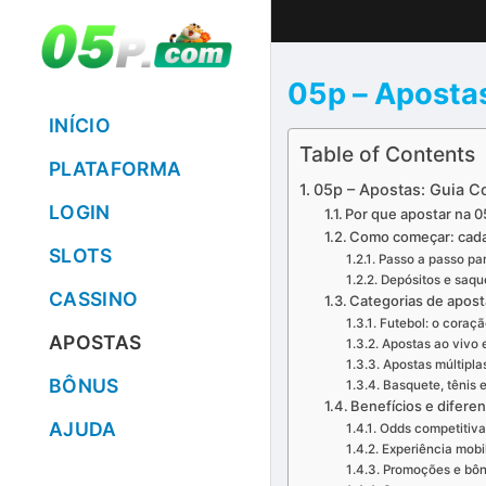
Skip
to
content
05p – Aposta
INÍCIO
Table of Contents
PLATAFORMA
05p – Apostas: Guia C
LOGIN
Por que apostar na 
Como começar: cadas
SLOTS
Passo a passo par
Depósitos e saq
CASSINO
Categorias de apos
Futebol: o coraç
APOSTAS
Apostas ao vivo 
Apostas múltipla
BÔNUS
Basquete, tênis 
Benefícios e diferen
AJUDA
Odds competitiva
Experiência mobi
Promoções e bôn