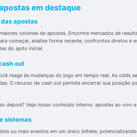
 apostas em destaque
o das apostas
maiores volumes de apostas. Encontre mercados de resulta
Para começar, analise forma recente, confrontos diretos e 
tes do apito inicial.
cash out
ocê reage às mudanças do jogo em tempo real. As odds se
das. O recurso de cash out permite encerrar sua posição 
so depois? Veja nosso conteúdo interno: apostas ao vivo e
 e sistemas
ois ou mais eventos em um único bilhete, potencializando 