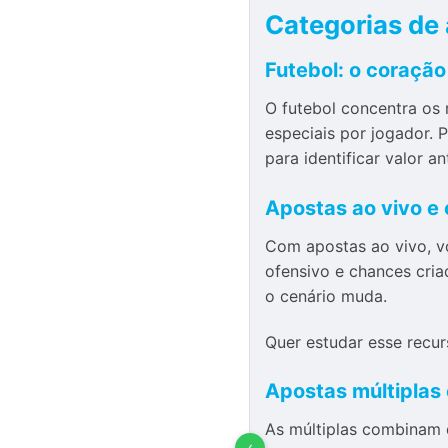
Categorias de
Futebol: o coraçã
O futebol concentra os 
especiais por jogador. 
para identificar valor an
Apostas ao vivo e 
Com apostas ao vivo, v
ofensivo e chances cria
o cenário muda.
Quer estudar esse recur
Apostas múltiplas
As múltiplas combinam d
‹