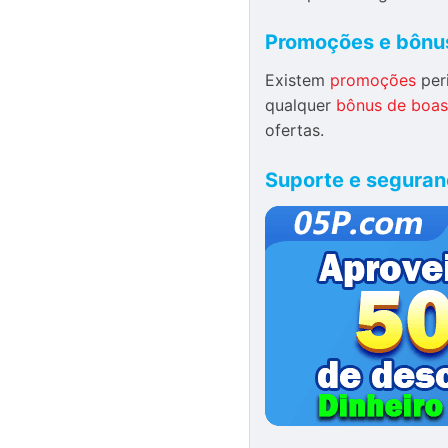
Promoções e bônu
Existem
promoções
peri
qualquer
bônus de boas
ofertas.
Suporte e seguran