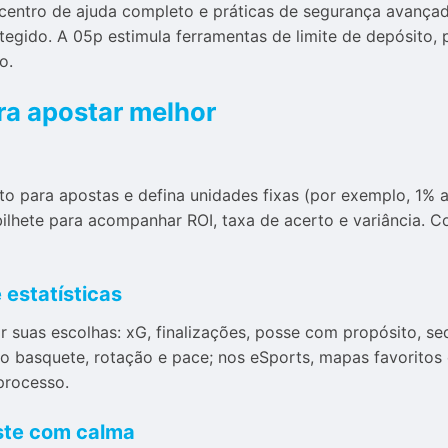
entro de ajuda completo e práticas de segurança avançadas
gido. A 05p estimula ferramentas de limite de depósito, 
o.
ra apostar melhor
o para apostas e defina unidades fixas (por exemplo, 1% a
bilhete para acompanhar ROI, taxa de acerto e variância. C
 estatísticas
suas escolhas: xG, finalizações, posse com propósito, seq
 basquete, rotação e pace; nos eSports, mapas favoritos e
processo.
oste com calma