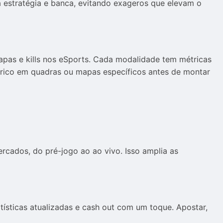
 estratégia e banca, evitando exageros que elevam o
mapas e kills nos eSports. Cada modalidade tem métricas
stórico em quadras ou mapas específicos antes de montar
rcados, do pré-jogo ao ao vivo. Isso amplia as
atísticas atualizadas e cash out com um toque. Apostar,