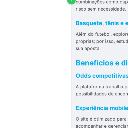
combinações como dupla
risco sem necessidade.
Basquete, tênis e 
Além do futebol, explor
próprias; por isso, est
sua aposta.
Benefícios e di
Odds competitiva
A plataforma trabalha p
possibilidades de encon
Experiência mobile
O site é otimizado para
acompanhar e gerenciar 