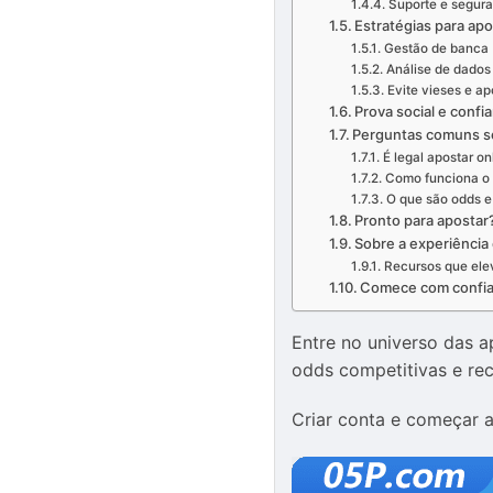
Suporte e segur
Estratégias para ap
Gestão de banca
Análise de dados 
Evite vieses e a
Prova social e confi
Perguntas comuns s
É legal apostar on
Como funciona o 
O que são odds e
Pronto para apostar
Sobre a experiência
Recursos que ele
Comece com confi
Entre no universo das a
odds competitivas e re
Criar conta e começar 