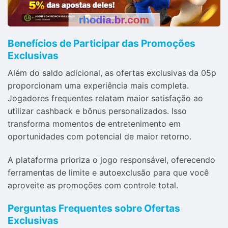
Benefícios de Participar das Promoções
Exclusivas
Além do saldo adicional, as ofertas exclusivas da 05p
proporcionam uma experiência mais completa.
Jogadores frequentes relatam maior satisfação ao
utilizar cashback e bônus personalizados. Isso
transforma momentos de entretenimento em
oportunidades com potencial de maior retorno.
A plataforma prioriza o jogo responsável, oferecendo
ferramentas de limite e autoexclusão para que você
aproveite as promoções com controle total.
Perguntas Frequentes sobre Ofertas
Exclusivas