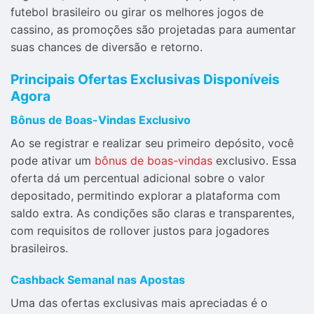
futebol brasileiro ou girar os melhores jogos de
cassino, as promoções são projetadas para aumentar
suas chances de diversão e retorno.
Principais Ofertas Exclusivas Disponíveis
Agora
Bônus de Boas-Vindas Exclusivo
Ao se registrar e realizar seu primeiro depósito, você
pode ativar um
bônus de boas-vindas
exclusivo. Essa
oferta dá um percentual adicional sobre o valor
depositado, permitindo explorar a plataforma com
saldo extra. As condições são claras e transparentes,
com requisitos de rollover justos para jogadores
brasileiros.
Cashback Semanal nas Apostas
Uma das ofertas exclusivas mais apreciadas é o