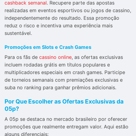
cashback semanal
. Recupere parte das apostas
realizadas em eventos esportivos ou jogos de cassino,
independentemente do resultado. Essa promoção
reduz o risco e incentiva uma experiência mais
sustentável.
Promoções em Slots e Crash Games
Para os fãs de
cassino online
, as ofertas exclusivas
incluem rodadas grátis em títulos populares e
multiplicadores especiais em crash games. Participe
de torneios semanais com premiações exclusivas e
suba no ranking para ganhar prêmios adicionais.
Por Que Escolher as Ofertas Exclusivas da
05p?
A 05p se destaca no mercado brasileiro por oferecer
promoções que realmente entregam valor. Aqui estão
alguns diferenciais: