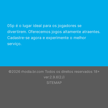
05p é o lugar ideal para os jogadores se
divertirem. Oferecemos jogos altamente atraentes.
Cadastre-se agora e experimente o melhor
serviço.
©2026 rhodia.br.com Todos os direitos reservados 18+
ver:2.9.6(2J)
SITEMAP