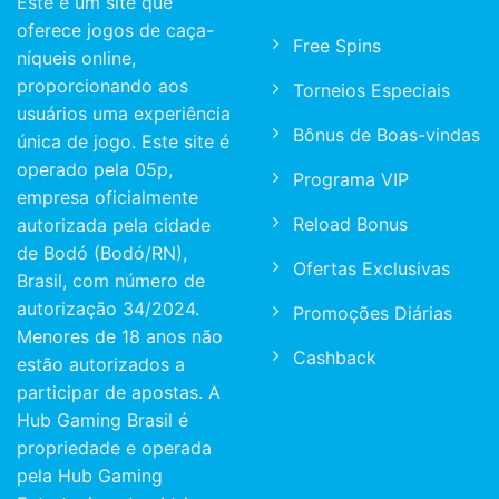
Este é um site que
oferece jogos de caça-
Free Spins
níqueis online,
proporcionando aos
Torneios Especiais
usuários uma experiência
Bônus de Boas-vindas
única de jogo. Este site é
operado pela 05p,
Programa VIP
empresa oficialmente
Reload Bonus
autorizada pela cidade
de Bodó (Bodó/RN),
Ofertas Exclusivas
Brasil, com número de
autorização 34/2024.
Promoções Diárias
Menores de 18 anos não
Cashback
estão autorizados a
participar de apostas. A
Hub Gaming Brasil é
propriedade e operada
pela Hub Gaming