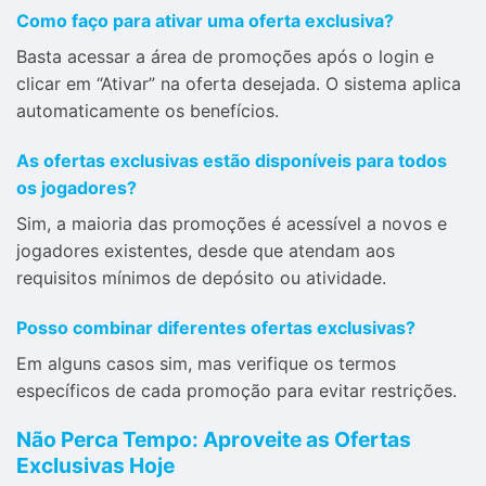
Como faço para ativar uma oferta exclusiva?
Basta acessar a área de promoções após o login e
clicar em “Ativar” na oferta desejada. O sistema aplica
automaticamente os benefícios.
As ofertas exclusivas estão disponíveis para todos
os jogadores?
Sim, a maioria das promoções é acessível a novos e
jogadores existentes, desde que atendam aos
requisitos mínimos de depósito ou atividade.
Posso combinar diferentes ofertas exclusivas?
Em alguns casos sim, mas verifique os termos
específicos de cada promoção para evitar restrições.
Não Perca Tempo: Aproveite as Ofertas
Exclusivas Hoje