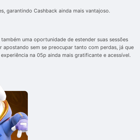
tes, garantindo Cashback ainda mais vantajoso.
s também uma oportunidade de estender suas sessões
r apostando sem se preocupar tanto com perdas, já que
experiência na 05p ainda mais gratificante e acessível.