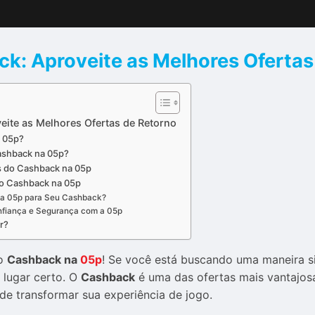
k: Aproveite as Melhores Ofertas
eite as Melhores Ofertas de Retorno
a 05p?
ashback na 05p?
os do Cashback na 05p
do Cashback na 05p
 a 05p para Seu Cashback?
nfiança e Segurança com a 05p
r?
do
Cashback na
05p
! Se você está buscando uma maneira s
o lugar certo. O
Cashback
é uma das ofertas mais vantajosa
e transformar sua experiência de jogo.