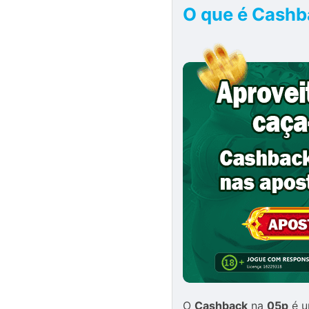
O que é Cashb
O
Cashback
na
05p
é u