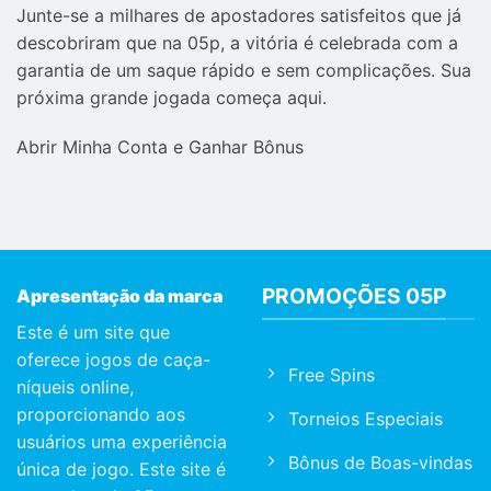
Junte-se a milhares de apostadores satisfeitos que já
descobriram que na 05p, a vitória é celebrada com a
garantia de um saque rápido e sem complicações. Sua
próxima grande jogada começa aqui.
Abrir Minha Conta e Ganhar Bônus
PROMOÇÕES 05P
Apresentação da marca
Este é um site que
oferece jogos de caça-
Free Spins
níqueis online,
proporcionando aos
Torneios Especiais
usuários uma experiência
Bônus de Boas-vindas
única de jogo. Este site é