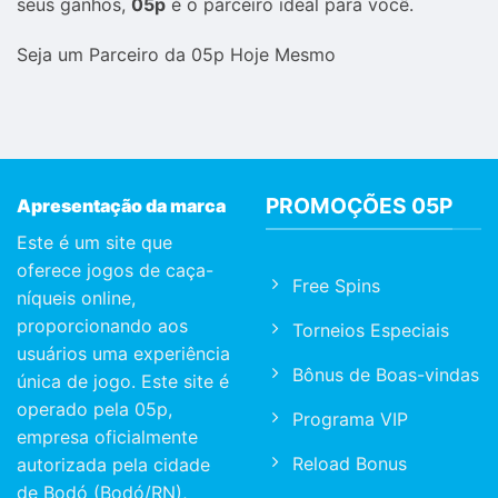
seus ganhos,
05p
é o parceiro ideal para você.
Seja um Parceiro da 05p Hoje Mesmo
PROMOÇÕES 05P
Apresentação da marca
Este é um site que
oferece jogos de caça-
Free Spins
níqueis online,
proporcionando aos
Torneios Especiais
usuários uma experiência
Bônus de Boas-vindas
única de jogo. Este site é
operado pela 05p,
Programa VIP
empresa oficialmente
Reload Bonus
autorizada pela cidade
de Bodó (Bodó/RN),